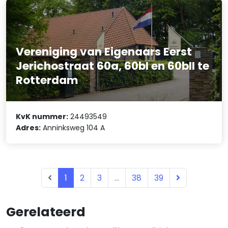
Vereniging van Eigenaars Eerst
Jerichostraat 60a, 60bI en 60bII te
Rotterdam
KvK nummer:
24493549
Adres:
Anninksweg 104 A
1
2
3
...
38
39
Gerelateerd