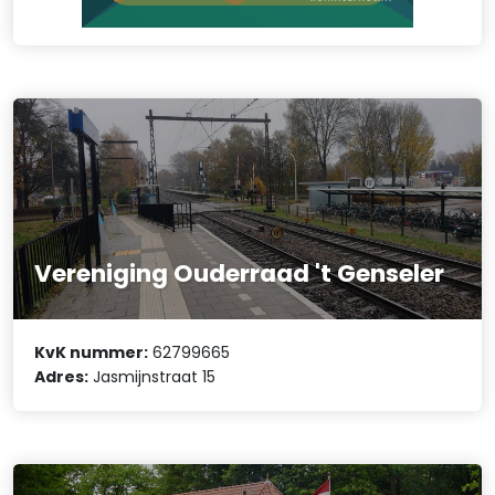
Vereniging Ouderraad 't Genseler
KvK nummer:
62799665
Adres:
Jasmijnstraat 15