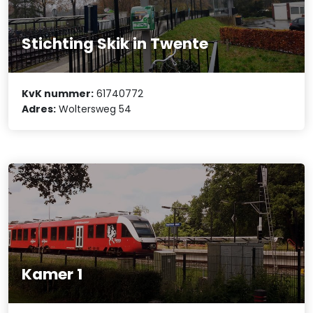
Stichting Skik in Twente
KvK nummer:
61740772
Adres:
Woltersweg 54
Kamer 1