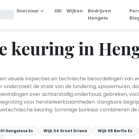
Snel naar
SBI
Wijken
Bedrijven
Per
Hengelo
Blo
 keuring in Heng
en visuele inspecties en technische beoordelingen van
 onderzoekt de staat van de fundering, spouwmuren, dakc
t bevindingen over achterstallig onderhoud, gebreken, v
stenbegroting voor herstelwerkzaamheden. Gangbare begri
ouwtechnische keuring. Sommige bureaus combineren de i
 01 Hengelose Es
Wijk 04 Groot Driene
Wijk 05 Berflo Es