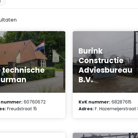
d
ultaten
Burink
Constructie
 technische
Adviesbureau
uurman
B.V.
 nummer:
60760672
KvK nummer:
68287615
es:
Freudstraat 15
Adres:
F. Hazemeijerstraat