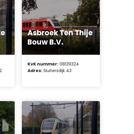
te
Asbroek Ten Thije
Bouw B.V.
KvK nummer:
08139324
2
Adres:
Sluitersdijk 43