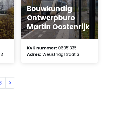
Bouwkundig
Ontwerpburo
Martin Oostenrijk
KvK nummer:
06051335
 3
Adres:
Weusthagstraat 3
3