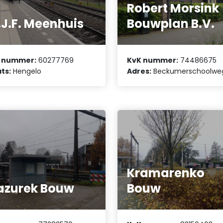
Robert Morsink
J.F. Meenhuis
Bouwplan B.V.
 nummer:
60277769
KvK nummer:
74486675
ts:
Hengelo
Adres:
Beckumerschoolwe
Kramarenko
azurek Bouw
Bouw