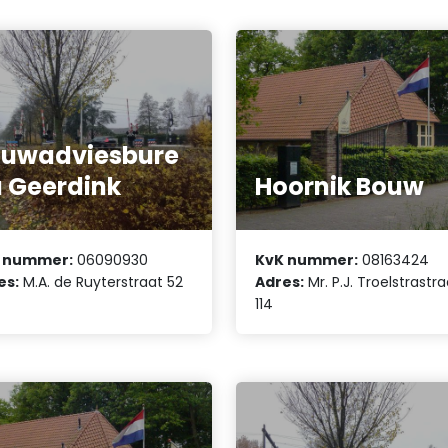
ouwadviesbure
 Geerdink
Hoornik Bouw
 nummer:
06090930
KvK nummer:
08163424
es:
M.A. de Ruyterstraat 52
Adres:
Mr. P.J. Troelstrastr
114