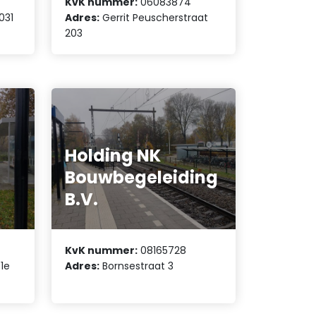
KvK nummer:
06083874
031
Adres:
Gerrit Peuscherstraat
203
Holding NK
Bouwbegeleiding
B.V.
KvK nummer:
08165728
1e
Adres:
Bornsestraat 3