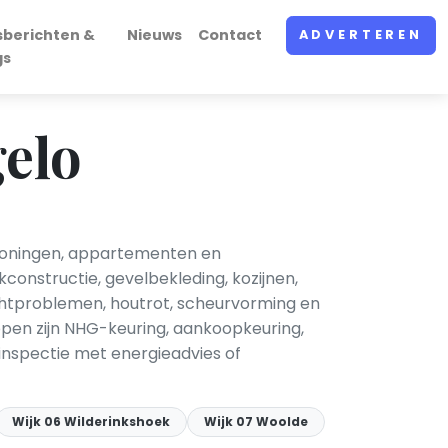
sberichten &
Nieuws
Contact
ADVERTEREN
gs
elo
 woningen, appartementen en
onstructie, gevelbekleding, kozijnen,
ochtproblemen, houtrot, scheurvorming en
ppen zijn NHG-keuring, aankoopkeuring,
nspectie met energieadvies of
Wijk 06 Wilderinkshoek
Wijk 07 Woolde