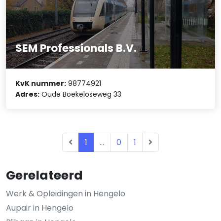
SEM Professionals B.V.
KvK nummer:
98774921
Adres:
Oude Boekeloseweg 33
1
...
0
1
Gerelateerd
Werk & Opleidingen in Hengelo
Aupair in Hengelo