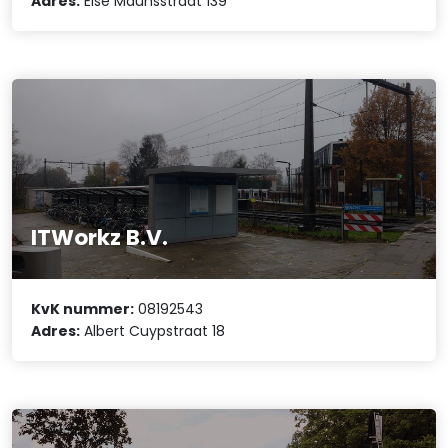
Adres:
Else Mauhsstraat 139
ITWorkz B.V.
KvK nummer:
08192543
Adres:
Albert Cuypstraat 18