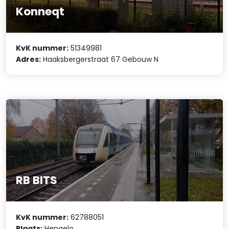
Konneqt
KvK nummer:
51349981
Adres:
Haaksbergerstraat 67 Gebouw N
RB BITS
KvK nummer:
62788051
Plaats:
Hengelo