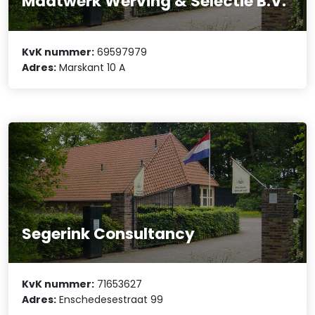
Maatwerk Werving & Selectie B.V.
KvK nummer:
69597979
Adres:
Marskant 10 A
Segerink Consultancy
KvK nummer:
71653627
Adres:
Enschedesestraat 99