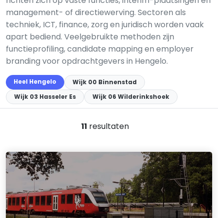
richten zich op vaste functies, interim-plaatsingen en
management- of directiewerving. Sectoren als
techniek, ICT, finance, zorg en juridisch worden vaak
apart bediend. Veelgebruikte methoden zijn
functieprofiling, candidate mapping en employer
branding voor opdrachtgevers in Hengelo.
Heel Hengelo
Wijk 00 Binnenstad
Wijk 03 Hasseler Es
Wijk 06 Wilderinkshoek
11
resultaten