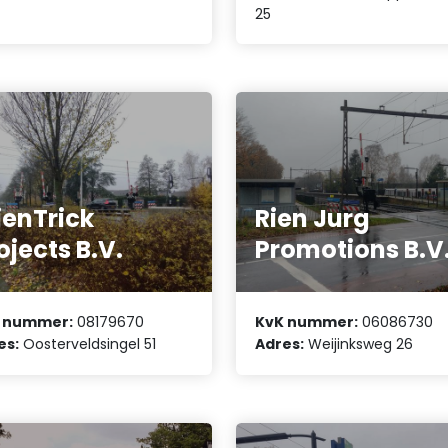
25
ienTrick
Rien Jurg
ojects B.V.
Promotions B.V
 nummer:
08179670
KvK nummer:
06086730
es:
Oosterveldsingel 51
Adres:
Weijinksweg 26