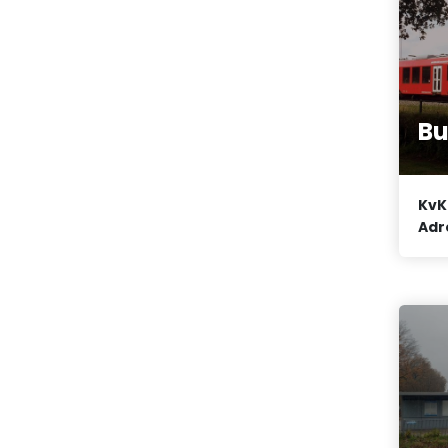
Bu
KvK
Adr