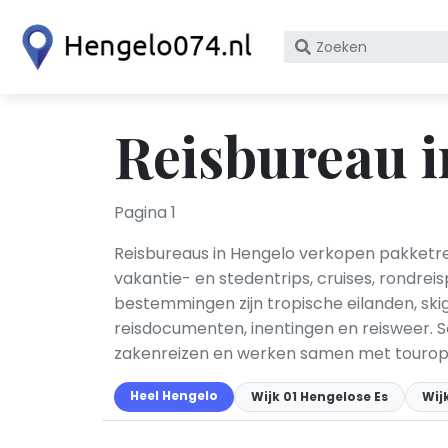
Zoek
op
bedrijfsnaam
of
Reisbureau i
KvK
nummer
Pagina 1
Reisbureaus in Hengelo verkopen pakketrei
vakantie- en stedentrips, cruises, rondr
bestemmingen zijn tropische eilanden, skig
reisdocumenten, inentingen en reisweer. S
zakenreizen en werken samen met touroper
Heel Hengelo
Wijk 01 Hengelose Es
Wij