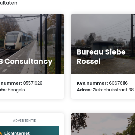
ultaten
Bureau Siebe
B Consultancy
Rossel
 nummer:
85571628
KvK nummer:
60676116
ts:
Hengelo
Adres:
Ziekenhuisstraat 38
ADVERTENTIE