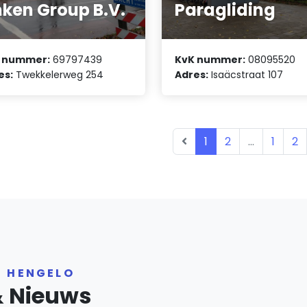
nken Group B.V.
Paragliding
 nummer:
69797439
KvK nummer:
08095520
es:
Twekkelerweg 254
Adres:
Isaäcstraat 107
1
2
...
1
2
R HENGELO
& Nieuws