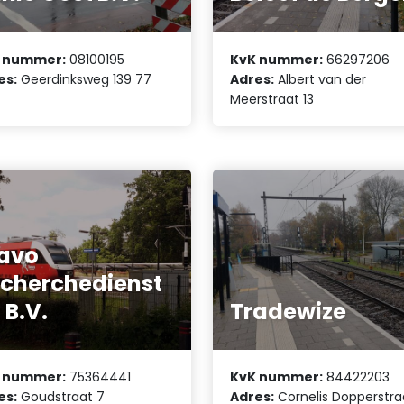
 nummer:
08100195
KvK nummer:
66297206
es:
Geerdinksweg 139 77
Adres:
Albert van der
Meerstraat 13
avo
cherchedienst
 B.V.
Tradewize
 nummer:
75364441
KvK nummer:
84422203
es:
Goudstraat 7
Adres:
Cornelis Dopperstra