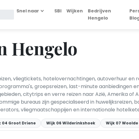
Snel naar
SBI
Wijken
Bedrijven
Per
Hengelo
Blo
n Hengelo
zen, vliegtickets, hotelovernachtingen, autoverhuur en 
eis­programma's, groepsreizen, last-minute aanbiedingen
ebieden, citytrips en verre reizen naar Azië, Amerika of 
ommige bureaus zijn gespecialiseerd in huwelijksreizen, b
ators, vliegmaatschappijen en internationale hotelket
k 04 Groot Driene
Wijk 06 Wilderinkshoek
Wijk 07 Woolde