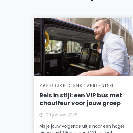
ZAKELIJKE DIENSTVERLENING
Reis in stijl: een VIP bus met
chauffeur voor jouw groep
28 januari 2026
Als je jouw volgende uitje naar een hoger
niveau wilt tillen, is een VIP bus met