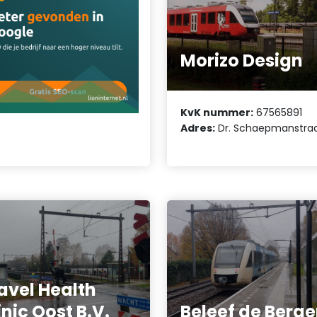
Morizo Design
KvK nummer:
67565891
Adres:
Dr. Schaepmanstraa
avel Health
inic Oost B.V.
Beleef de Berg