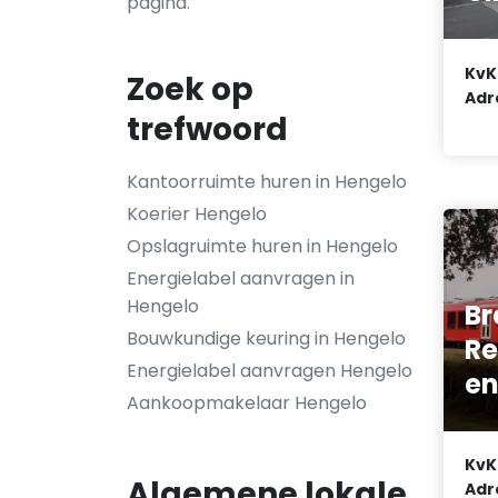
pagina.
KvK
Zoek op
Adr
trefwoord
Kantoorruimte huren in Hengelo
Koerier Hengelo
Opslagruimte huren in Hengelo
Energielabel aanvragen in
Hengelo
Br
Bouwkundige keuring in Hengelo
Re
Energielabel aanvragen Hengelo
en
Aankoopmakelaar Hengelo
KvK
Algemene lokale
Adr