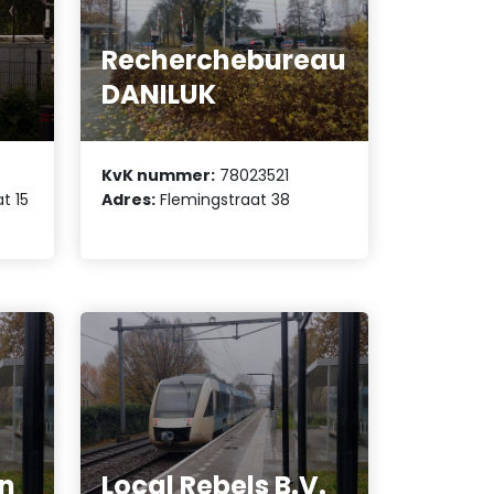
Recherchebureau
DANILUK
KvK nummer:
78023521
t 15
Adres:
Flemingstraat 38
en
Local Rebels B.V.