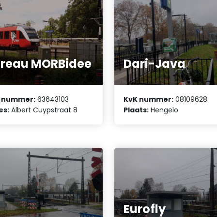
reau MORBidee
Dari-Java
 nummer:
63643103
KvK nummer:
08109628
es:
Albert Cuypstraat 8
Plaats:
Hengelo
Eurofly