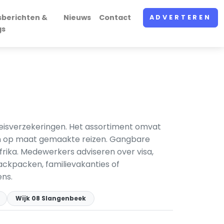
sberichten &
Nieuws
Contact
ADVERTEREN
gs
reisverzekeringen. Het assortiment omvat
 en op maat gemaakte reizen. Gangbare
Afrika. Medewerkers adviseren over visa,
ackpacken, familievakanties of
ens.
Wijk 08 Slangenbeek