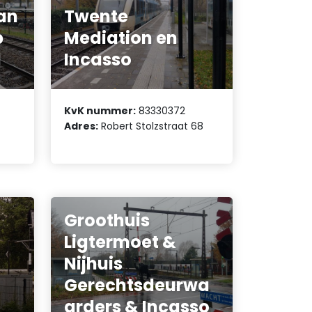
an
Twente
p
Mediation en
d
Incasso
KvK nummer:
83330372
Adres:
Robert Stolzstraat 68
Groothuis
Ligtermoet &
Nijhuis
Gerechtsdeurwa
arders & Incasso