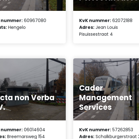
 nummer:
60967080
KvK nummer:
62072188
ts:
Hengelo
Adres:
Jean Louis
Pisuissestraat 4
Cader
cta non Verba
Management
V.
Services
 nummer:
06014604
KvK nummer:
57262853
es:
Breemarsweg 154
Adres:
Schalkburgerstraat 