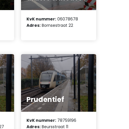
KvK nummer:
06078678
Adres:
Bornsestraat 22
Prudentief
KvK nummer:
78759196
27
Adres:
Beursstraat 11