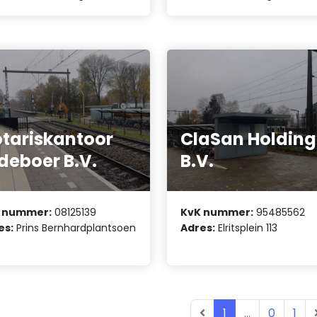
tariskantoor
ClaSan Holding
deboer B.V.
B.V.
 nummer:
08125139
KvK nummer:
95485562
es:
Prins Bernhardplantsoen
Adres:
Elritsplein 113
1
...
0
1