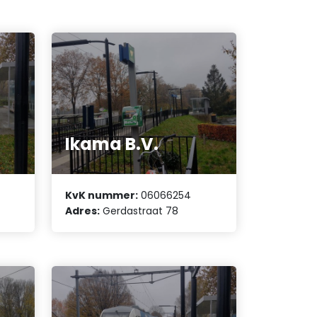
Ikama B.V.
KvK nummer:
06066254
Adres:
Gerdastraat 78