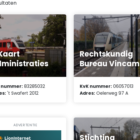
ultaten
Kaart
Rechtskundig
ministraties
Bureau Vincam
 nummer:
83285032
KvK nummer:
06057013
es:
't Swafert 2012
Adres:
Oelerweg 97 A
ADVERTENTIE
Stichting