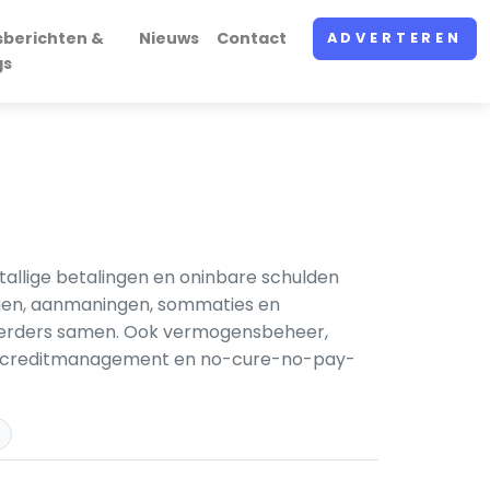
sberichten &
Nieuws
Contact
ADVERTEREN
gs
allige betalingen en oninbare schulden
ingen, aanmaningen, sommaties en
oerders samen. Ook vermogensbeheer,
ng, creditmanagement en no-cure-no-pay-