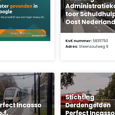
Administratiek
toor Schuldhul
Oost Nederlan
KvK nummer:
58311750
Adres:
Steenzoutweg 9
Stichting
rfect Incasso
Derdengelden
o.f.
Perfect Incasso