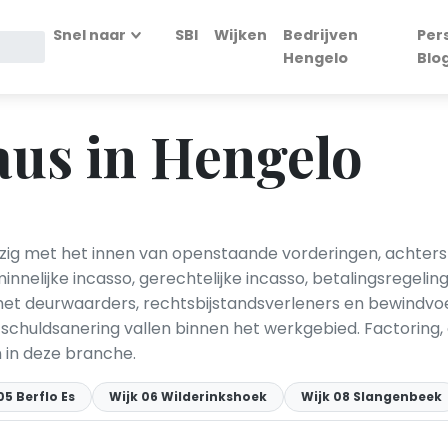
Snel naar
SBI
Wijken
Bedrijven
Per
Hengelo
Blo
aus in Hengelo
zig met het innen van openstaande vorderingen, achterst
nnelijke incasso, gerechtelijke incasso, betalingsregel
met deurwaarders, rechtsbijstandsverleners en bewindv
n schuldsanering vallen binnen het werkgebied. Factori
 in deze branche.
05 Berflo Es
Wijk 06 Wilderinkshoek
Wijk 08 Slangenbeek