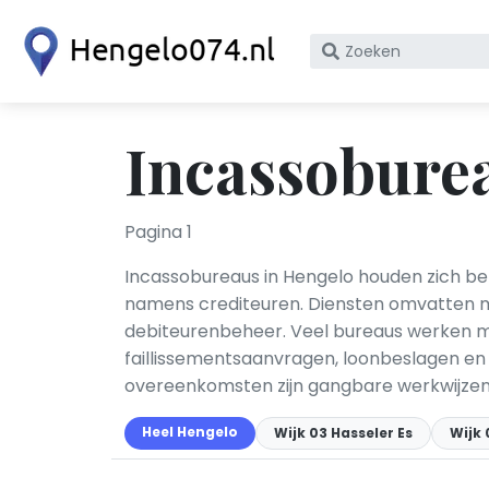
Zoek
op
bedrijfsnaam
of
Incassobure
KvK
nummer
Pagina 1
Incassobureaus in Hengelo houden zich be
namens crediteuren. Diensten omvatten mi
debiteurenbeheer. Veel bureaus werken 
faillissementsaanvragen, loonbeslagen e
overeenkomsten zijn gangbare werkwijzen
Heel Hengelo
Wijk 03 Hasseler Es
Wijk 