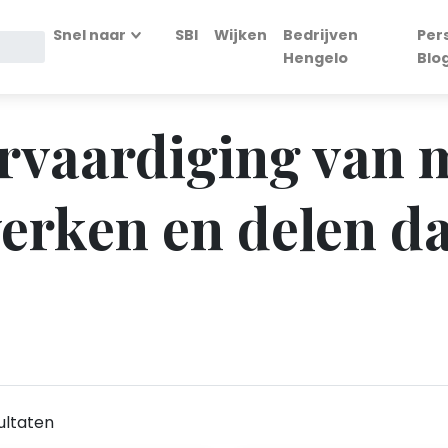
Snel naar
SBI
Wijken
Bedrijven
Per
Hengelo
Blo
Vervaardiging van 
erken en delen d
ultaten