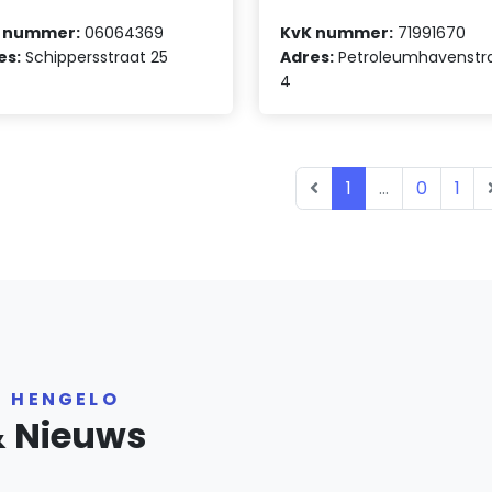
 nummer:
06064369
KvK nummer:
71991670
es:
Schippersstraat 25
Adres:
Petroleumhavenstr
4
1
...
0
1
R HENGELO
& Nieuws