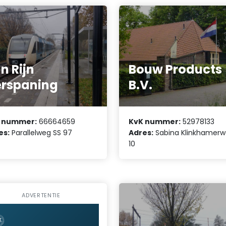
n Rijn
Bouw Products
rspaning
B.V.
 nummer:
66664659
KvK nummer:
52978133
es:
Parallelweg SS 97
Adres:
Sabina Klinkhamer
10
ADVERTENTIE