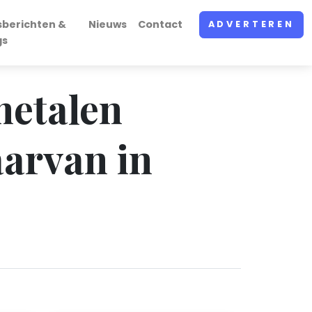
sberichten &
Nieuws
Contact
ADVERTEREN
gs
metalen
aarvan in