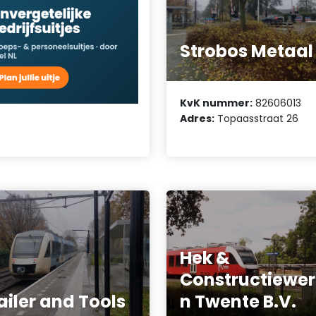
Strobos Metaal
KvK nummer:
82606013
Adres:
Topaasstraat 26
Hek &
Constructiewe
ailer and Tools
n Twente B.V.