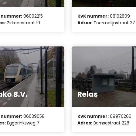
 nummer:
06092215
KvK nummer:
08102809
es:
Zirkoonstraat 10
Adres:
Toermalijnstraat 27
ko B.V.
Relas
 nummer:
06039058
KvK nummer:
69976260
es:
Eggerinksweg 7
Adres:
Bornsestraat 228