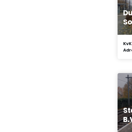
Du
So
KvK
Adr
St
B.