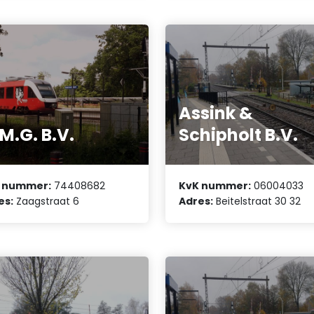
Assink &
M.G. B.V.
Schipholt B.V.
 nummer:
74408682
KvK nummer:
06004033
es:
Zaagstraat 6
Adres:
Beitelstraat 30 32