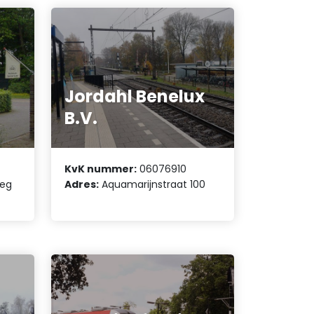
Jordahl Benelux
B.V.
KvK nummer:
06076910
weg
Adres:
Aquamarijnstraat 100