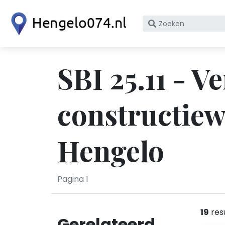
Zoek
op
bedrijfsnaam
of
SBI 25.11 - 
KvK
nummer
constructiew
Hengelo
Pagina 1
19
res
Gerelateerd