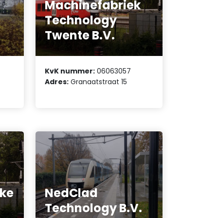
Machinefabriek
Technology
Twente B.V.
KvK nummer:
06063057
Adres:
Granaatstraat 15
rke
NedClad
Technology B.V.