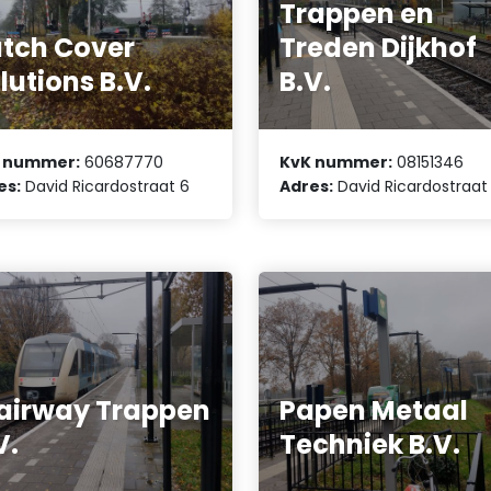
Trappen en
tch Cover
Treden Dijkhof
lutions B.V.
B.V.
 nummer:
60687770
KvK nummer:
08151346
es:
David Ricardostraat 6
Adres:
David Ricardostraat 
airway Trappen
Papen Metaal
V.
Techniek B.V.