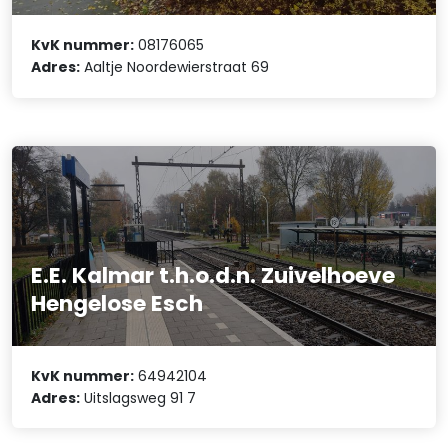
KvK nummer:
08176065
Adres:
Aaltje Noordewierstraat 69
E.E. Kalmar t.h.o.d.n. Zuivelhoeve
Hengelose Esch
KvK nummer:
64942104
Adres:
Uitslagsweg 91 7