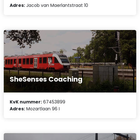
Adres:
Jacob van Maerlantstraat 10
SheSenses Coaching
KvK nummer:
67453899
Adres:
Mozartlaan 96 I