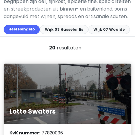
begrippen zijn deli, fijnkost, épicerie fine, specialiteiten
en streekproducten uit binnen- en buitenland, soms
aangevuld met wijnen, spreads en artisanale sauzen.
Heel Hengelo
Wijk 03 Hasseler Es
Wijk 07 Woolde
20
resultaten
Lotte Swaters
KvK nummer:
77820096