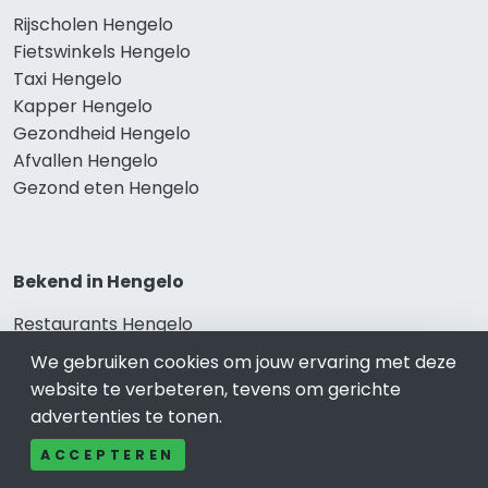
Rijscholen Hengelo
Fietswinkels Hengelo
Taxi Hengelo
Kapper Hengelo
Gezondheid Hengelo
Afvallen Hengelo
Gezond eten Hengelo
Bekend in Hengelo
Restaurants Hengelo
Catering Hengelo
We gebruiken cookies om jouw ervaring met deze
Schoonheidssalon Hengelo
website te verbeteren, tevens om gerichte
Tandartspraktijken Hengelo
advertenties te tonen.
Loodgieters Hengelo
ACCEPTEREN
Stukadoorsbedrijf Hengelo
Verhuisbedrijf Hengelo