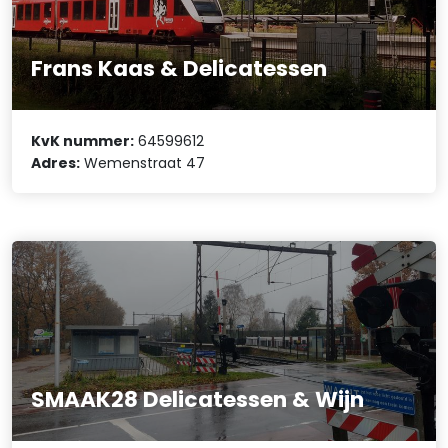
Frans Kaas & Delicatessen
KvK nummer:
64599612
Adres:
Wemenstraat 47
SMAAK28 Delicatessen & Wijn