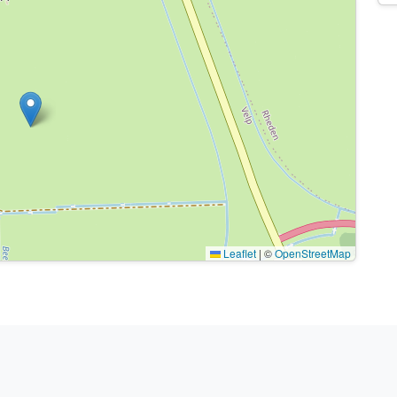
Leaflet
|
©
OpenStreetMap