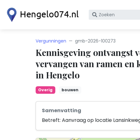
Zoek
op
bedrijfsnaam
of
Vergunningen
gmb-2026-100273
KvK
Kennisgeving ontvangst 
nummer
vervangen van ramen en k
in Hengelo
Overig
bouwen
Samenvatting
Betreft: Aanvraag op locatie Lansinkwe