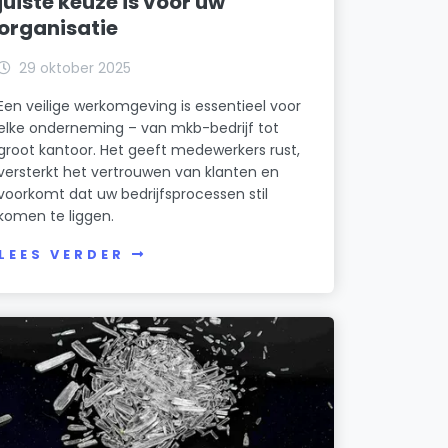
juiste keuze is voor uw
organisatie
29 oktober 2025
Een veilige werkomgeving is essentieel voor
elke onderneming – van mkb-bedrijf tot
groot kantoor. Het geeft medewerkers rust,
versterkt het vertrouwen van klanten en
voorkomt dat uw bedrijfsprocessen stil
komen te liggen.
LEES VERDER