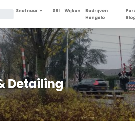
Snel naar
SBI
Wijken
Bedrijven
Per
Hengelo
Blo
& Detailing