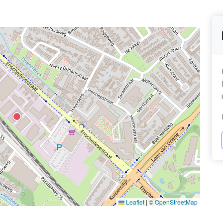
Leaflet
|
©
OpenStreetMap