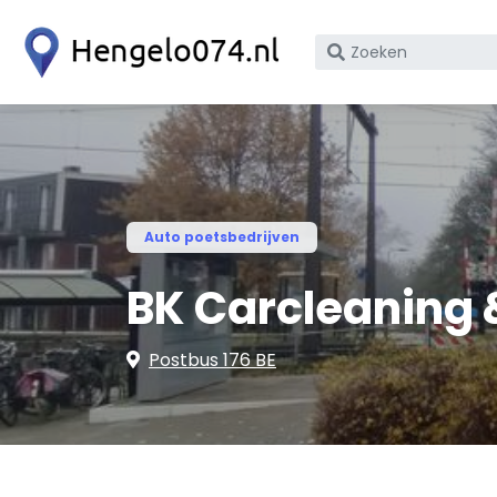
Zoek
op
bedrijfsnaam
of
KvK
nummer
Auto poetsbedrijven
BK Carcleaning 
Postbus 176 BE